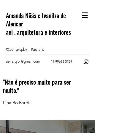
Amanda Nääs e Ivanilza de
Alencar
aei . arquitetura e interiores
@aei.arq.br #aeiarq
aei.arq.br@gmail.com
19 99625 0789
"Não é preciso muito para ser
muito."
Lina Bo Bardi